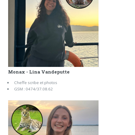
Monax - Lina Vandeputte
Cheffe scribe et photos
GSM : 0474/37.08.62