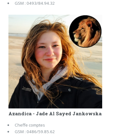
GSM : 0493/84.94.32
Azandica - Jade Al Sayed Jankowska
Cheffe comptes
GSM : 0486/59.85.62