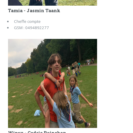
Tamia - Jasmin Taank
Cheffe compte
GSM : 0494892277
Wipsy - Cedric Rainchon