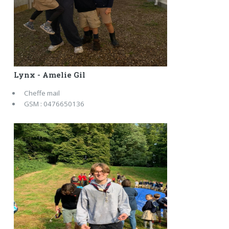
Lynx - Amelie Gil
Cheffe mail
GSM : 0476650136