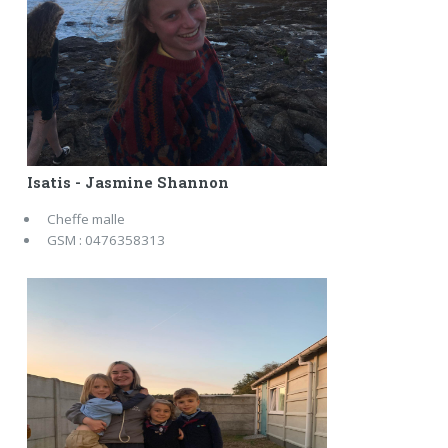
Isatis - Jasmine Shannon
Cheffe malle
GSM : 0476358313